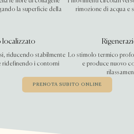
la le fibre di collagene
I movimenti circolari vers
gando la superficie della
rimozione di acqua e 
 localizzato
Rigeneraz
isi, riducendo stabilmente
Lo stimolo termico profon
e ridefinendo i contorni
e produce nuovo col
rilassamen
PRENOTA SUBITO ONLINE