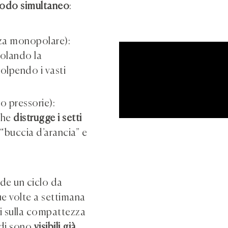
modo simultaneo
:
za monopolare):
molando la
olpendo i vasti
o pressorie):
che
distrugge i setti
 “buccia d’arancia” e
de un ciclo da
e volte a settimana
ti sulla compattezza
uidi sono
visibili già