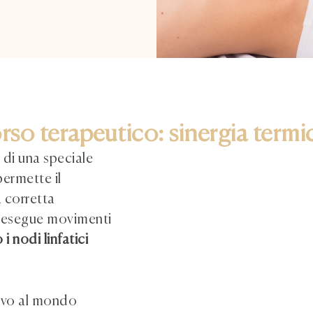
rso terapeutico: sinergia term
 di una speciale
ermette il
 corretta
co esegue movimenti
 i nodi linfatici
tivo al mondo