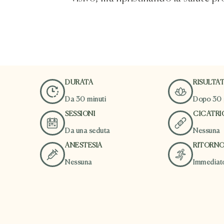
DURATA
RISULTAT
Da 30 minuti
Dopo 30 
SESSIONI
CICATRI
Da una seduta
Nessuna
ANESTESIA
RITORNO
Nessuna
Immediat