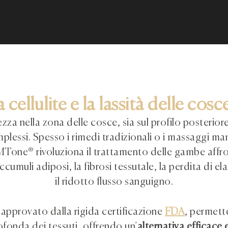
 cellulite e la lassità delle cosc
ezza nella zona delle cosce, sia sul profilo posterior
mplessi. Spesso i rimedi tradizionali o i massaggi ma
EMTone® rivoluziona il trattamento delle gambe a
 accumuli adiposi, la fibrosi tessutale, la perdita di el
il ridotto flusso sanguigno.
approvato dalla rigida certificazione
FDA
, permette
rofonda dei tessuti, offrendo un’
alternativa efficace