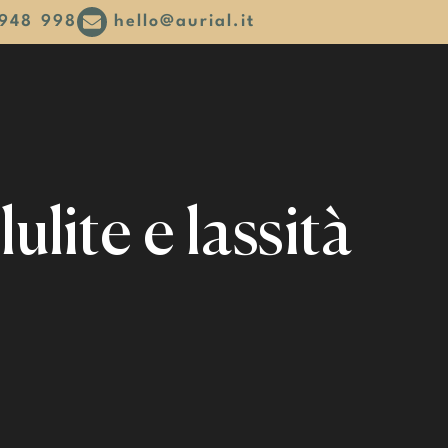
948 998
hello@aurial.it
ulite e lassità