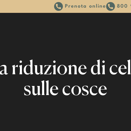
Prenota online
800 
riduzione di cell
sulle cosce