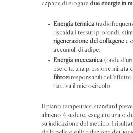
capace di erogare
due energie in 
Energia termica
(radiofrequen
riscalda i tessuti profondi, sti
rigenerazione del collagene
e c
accumuli di adipe.
Energia meccanica
(onde d’urt
esercita una pressione mirata 
fibrosi
responsabili dell’effetto
riattiva il microcircolo
Il piano terapeutico standard preve
almeno 4 sedute, eseguite una o du
su indicazione del medico. I risulta
della pelle e sulla riduzione dei liq