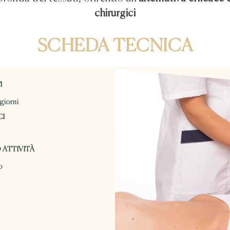
chirurgici
SCHEDA TECNICA
I
giorni
CI
 ATTIVITÀ
o