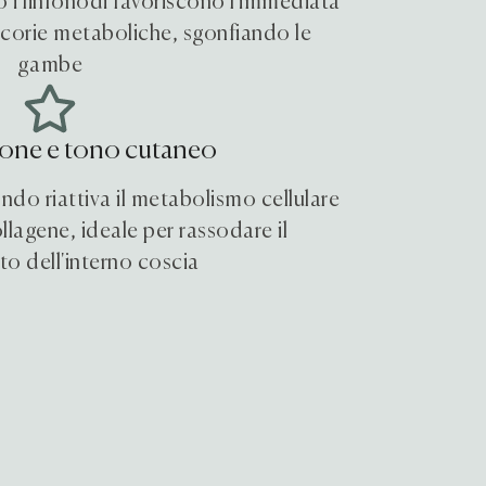
o i linfonodi favoriscono l'immediata
scorie metaboliche, sgonfiando le
gambe
ione e tono cutaneo
do riattiva il metabolismo cellulare
lagene, ideale per rassodare il
to dell'interno coscia