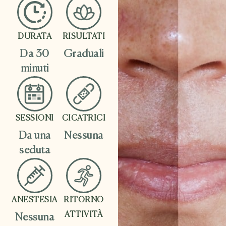
DURATA
RISULTATI
Da 30
Graduali
minuti
SESSIONI
CICATRICI
Da una
Nessuna
seduta
ANESTESIA
RITORNO
ATTIVITÀ
Nessuna