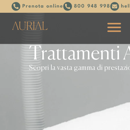
Prenota online
800 948 998
hel
Trattamenti A
Scopri la vasta gamma di prestazio