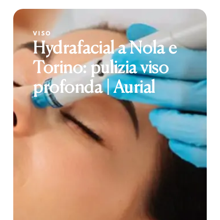
VISO
Hydrafacial a Nola e
Torino: pulizia viso
profonda | Aurial