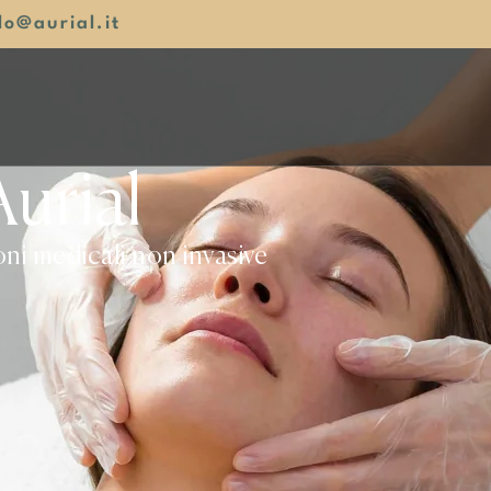
lo@aurial.it
urial
ni medicali non invasive