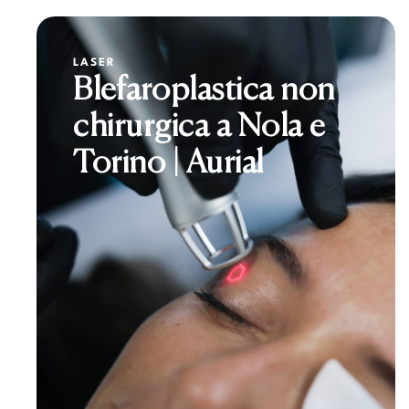
LASER
Blefaroplastica non
chirurgica a Nola e
Torino | Aurial