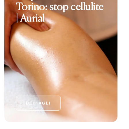
Torino: stop cellulite
| Aurial
DETTAGLI