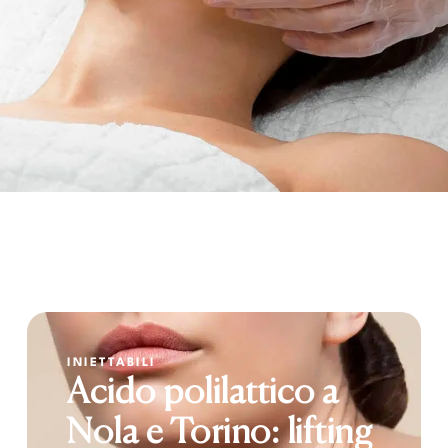
INIETTABILI
Acido polilattico a
Nola e Torino: lifting