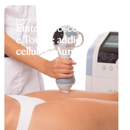
CORPO
Emtone cosce a Nola
e Torino: addio
cellulite | Aurial