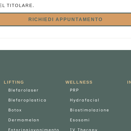
EL TITOLARE.
RICHIEDI APPUNTAMENTO
LIFTING
WELLNESS
I
Blefarolaser
PRP
Blefaroplastica
Hydrafacial
Botox
Biostimolazione
Dermamelan
Esosomi
Fotoringiovanimento
IV Therapy