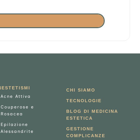
NESTETISMI
CHI SIAMO
Acne Attiva
TECNOLOGIE
Couperose e
BLOG DI MEDICINA
Rosacea
ESTETICA
Epilazione
GESTIONE
Alessandrite
COMPLICANZE