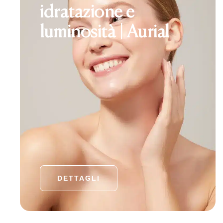
idratazione e
luminosità | Aurial
DETTAGLI