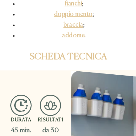
fianchi
;
doppio mento
;
braccia
;
addome
.
SCHEDA TECNICA
DURATA
RISULTATI
45 min.
da 30