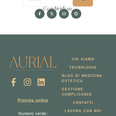
Condividi su:
CHI SIAMO
TECNOLOGIE
BLOG DI MEDICINA
ESTETICA
GESTIONE
COMPLICANZE
Prenota online
CONTATTI
LAVORA CON NOI
Numero verde: