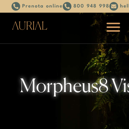
Prenota online
800 948 998
hel
Morpheus8 Viso 