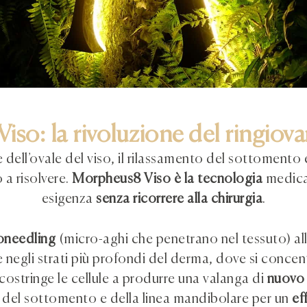
iso: la rivoluzione del ringio
ne dell’ovale del viso, il rilassamento del sottoment
 a risolvere.
Morpheus8 Viso è la tecnologia
medica 
esigenza
senza ricorrere alla chirurgia
.
oneedling
(micro-aghi che penetrano nel tessuto) al
 negli strati più profondi del derma, dove si concent
costringe le cellule a produrre una valanga di
nuovo 
 del sottomento e della linea mandibolare per un
ef