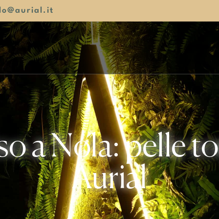
lo@aurial.it
a Nola: pelle ton
Aurial