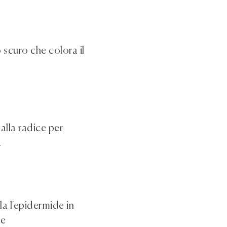
 scuro che colora il
alla radice per
a
la l'epidermide in
te