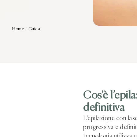
Home
/
Guida
Cos'è l’epil
definitiva
L’epilazione con las
progressiva e definit
tecnologia utilizza u