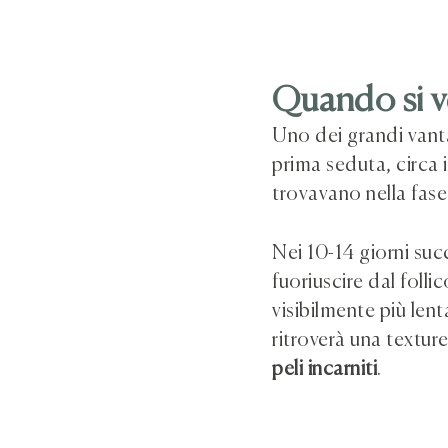
Quando si ve
Uno dei grandi vant
prima seduta, circa i
trovavano nella fase 
Nei 10-14 giorni succ
fuoriuscire dal folli
visibilmente più lent
ritroverà una textur
peli incarniti
.