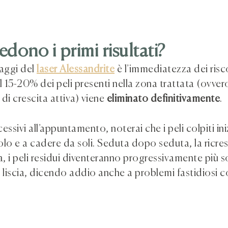
dono i primi risultati?
aggi del
laser Alessandrite
è l’immediatezza dei risc
l 15-20% dei peli presenti nella zona trattata (ovvero
di crescita attiva) viene
eliminato definitivamente
.
essivi all’appuntamento, noterai che i peli colpiti in
colo e a cadere da soli. Seduta dopo seduta, la ricres
a, i peli residui diventeranno progressivamente più sott
e liscia, dicendo addio anche a problemi fastidiosi 