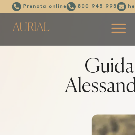
Prenota online
800 948 998
he
Guida 
Alessand