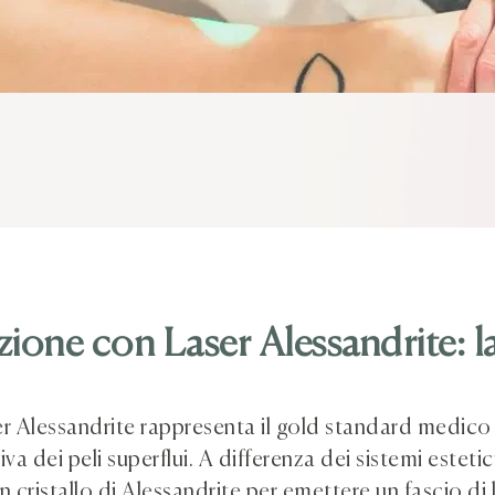
azione con Laser Alessandrite: l
er Alessandrite rappresenta il gold standard medico 
iva dei peli superflui. A differenza dei sistemi estetic
n cristallo di Alessandrite per emettere un fascio di