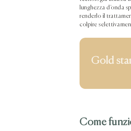
lunghezza d’onda sp
renderlo il trattam
colpire selettivament
G
o
l
d
s
Come funzio