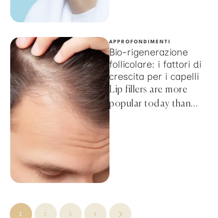
scalpel. …
APPROFONDIMENTI
Bio-rigenerazione
follicolare: i fattori di
crescita per i capelli
Lip fillers are more
popular today than
ever before, thanks to
the ease of the
procedure and
affordable …
1
2
3
4