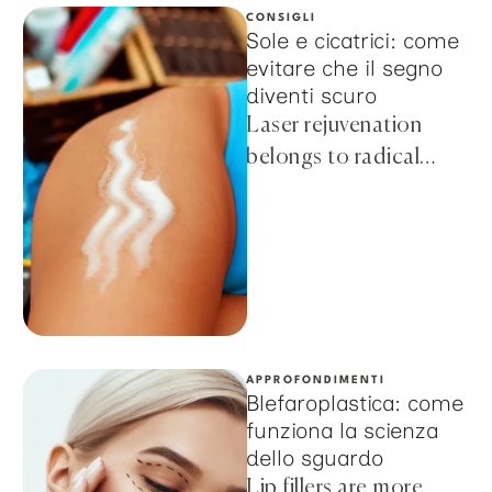
CONSIGLI
Sole e cicatrici: come
evitare che il segno
diventi scuro
Laser rejuvenation
belongs to radical
methods, but still does
not imply such serious
intervention as with a
scalpel. …
APPROFONDIMENTI
Blefaroplastica: come
funziona la scienza
dello sguardo
Lip fillers are more