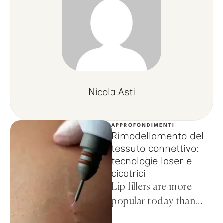
Nicola Asti
APPROFONDIMENTI
Rimodellamento del
tessuto connettivo:
tecnologie laser e
cicatrici
Lip fillers are more
popular today than
ever before, thanks to