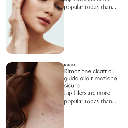
popular today than
ever before, thanks to
the ease of the
procedure and
affordable …
GUIDA
Rimozione cicatrici:
guida alla rimozione
sicura
Lip fillers are more
popular today than
ever before, thanks to
the ease of the
procedure and