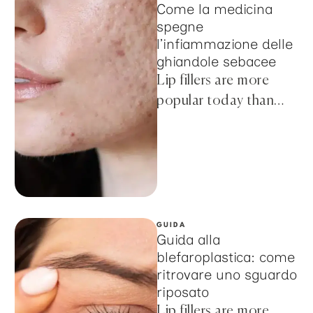
Come la medicina
spegne
l’infiammazione delle
ghiandole sebacee
Lip fillers are more
popular today than
ever before, thanks to
the ease of the
procedure and
affordable …
GUIDA
Guida alla
blefaroplastica: come
ritrovare uno sguardo
riposato
Lip fillers are more