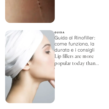
the ease of the
procedure and
affordable …
GUIDA
Guida al Rinofiller:
come funziona, la
durata e i consigli
Lip fillers are more
popular today than
ever before, thanks to
the ease of the
procedure and
affordable …