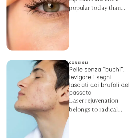
popular today than
ever before, thanks to
the ease of the
procedure and
affordable …
CONSIGLI
Pelle senza “buchi”:
levigare i segni
lasciati dai brufoli del
passato
Laser rejuvenation
belongs to radical
methods, but still does
not imply such serious
intervention as with a