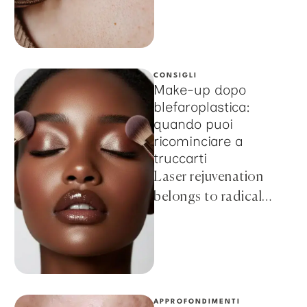
affordable …
CONSIGLI
Make-up dopo
blefaroplastica:
quando puoi
ricominciare a
truccarti
Laser rejuvenation
belongs to radical
methods, but still does
not imply such serious
intervention as with a
scalpel. …
APPROFONDIMENTI