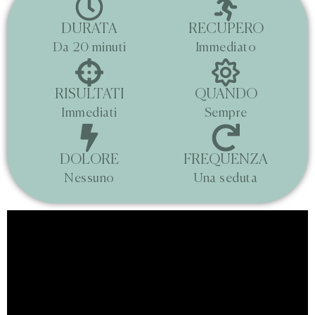
DURATA
RECUPERO
Da 20 minuti
Immediato
RISULTATI
QUANDO
Immediati
Sempre
DOLORE
FREQUENZA
Nessuno
Una seduta