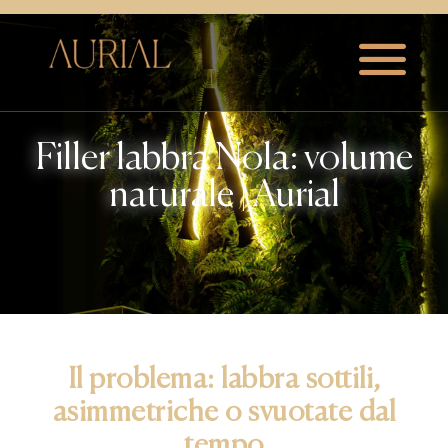
Filler labbra Nola: volume
naturale | Aurial
Il problema: labbra sottili,
asimmetriche o svuotate dal
tempo