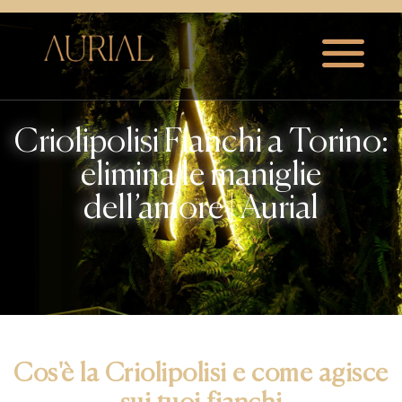
Criolipolisi Fianchi a Torino:
elimina le maniglie
dell’amore | Aurial
Cos'è la Criolipolisi e come agisce