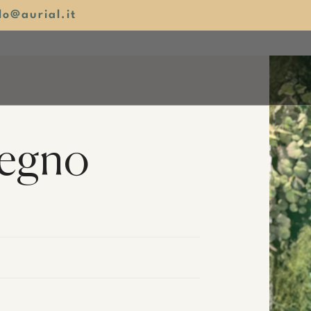
lo@aurial.it
vegno