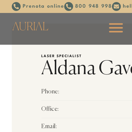
Prenota online
800 948 998
hel
LASER SPECIALIST
Aldana Ga
Phone:
Office:
Email: