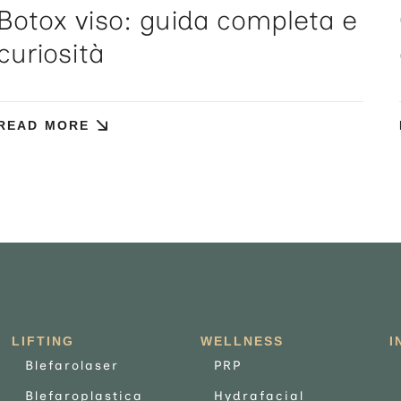
Botox viso: guida completa e
curiosità
READ MORE
LIFTING
WELLNESS
I
Blefarolaser
PRP
Blefaroplastica
Hydrafacial